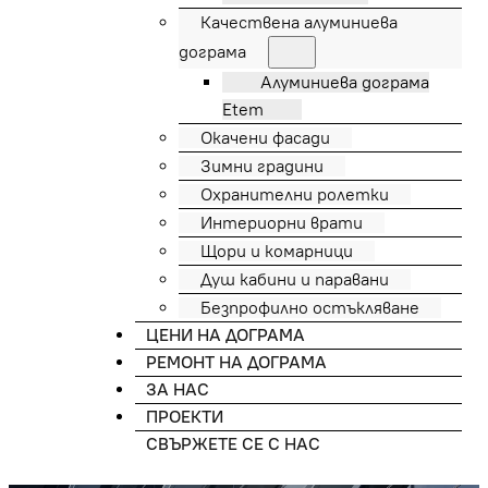
Качествена алуминиева
дограма
Алуминиева дограма
Etem
Окачени фасади
Зимни градини
Охранителни ролетки
Интериорни врати
Щори и комарници
Душ кабини и паравани
Безпрофилно остъкляване
ЦЕНИ НА ДОГРАМА
РЕМОНТ НА ДОГРАМА
ЗА НАС
ПРОЕКТИ
СВЪРЖЕТЕ СЕ С НАС