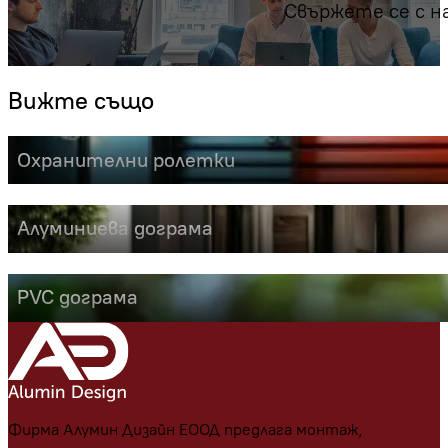
Свържете се с н
Вижте също
Охранителни ролетки
Алуминиева дограма
PVC дограма
Фирма Алумин Дизайн ЕООД предлага монтаж,