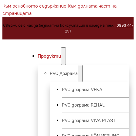
Към основното съдържание
Към долната част на
страницата
Свържи се с нас за безплатна консултация и оглед на тел.:
0893 447
231
Продукти
PVC Дограма
PVC дограма VEKA
PVC дограма REHAU
PVC дограма VIVA PLAST
PVC дограма KÖMMERLING