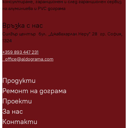
консултиране, гаранционен и след гаранционен сервиз
на алуминиева и PVC дограма
Връзка с нас
Силвър център бул. „Джавахарлал Неру“ 28 гр. София,
1324
+359 893 447 231
office@aldograma.com
Продукти
Ремонт на дограма
Проекти
За нас
Контакти