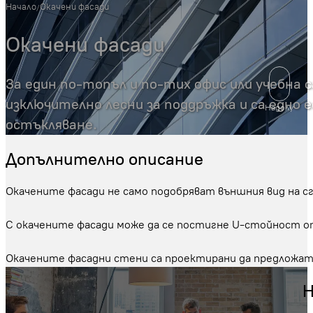
Начало
Окачени фасади
/
Окачени фасади
За един по-топъл и по-тих офис или учебна 
изключително лесни за поддръжка и са едно 
Надолу
остъкляване.
Допълнително описание
Окачените фасади не само подобряват външния вид на с
С окачените фасади може да се постигне U-стойност от
Окачените фасадни стени са проектирани да предложат 
Н