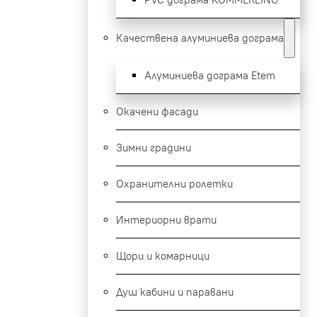
Качествена алуминиева дограма
Алуминиева дограма Etem
Окачени фасади
Зимни градини
Охранителни ролетки
Интериорни врати
Щори и комарници
Душ кабини и паравани