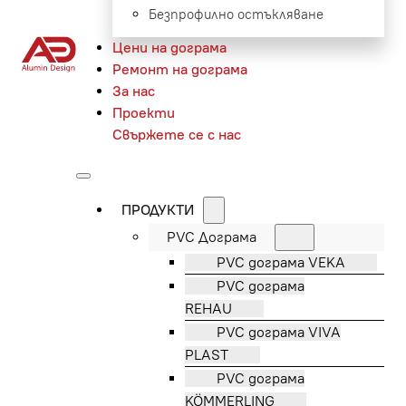
Безпрофилно остъкляване
Цени на дограма
Ремонт на дограма
За нас
Проекти
Свържете се с нас
ПРОДУКТИ
PVC Дограма
PVC дограма VEKA
PVC дограма
REHAU
PVC дограма VIVA
PLAST
PVC дограма
KÖMMERLING