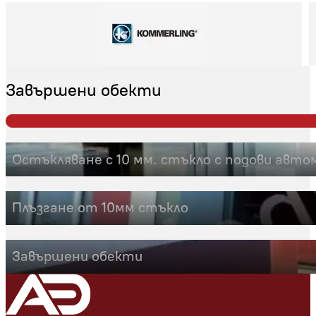
Завършени обекти
Остъкляване с 10 мм. стъкло с подови авто
Плъзгане от 10мм стъкло
Завършени обекти