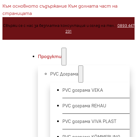
Към основното съдържание
Към долната част на
страницата
Свържи се с нас за безплатна консултация и оглед на тел.:
0893 447
231
Продукти
PVC Дограма
PVC дограма VEKA
PVC дограма REHAU
PVC дограма VIVA PLAST
PVC дограма KÖMMERLING