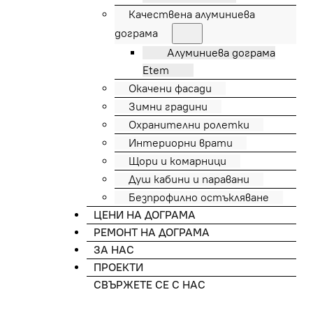
Качествена алуминиева
дограма
Алуминиева дограма
Etem
Окачени фасади
Зимни градини
Охранителни ролетки
Интериорни врати
Щори и комарници
Душ кабини и паравани
Безпрофилно остъкляване
ЦЕНИ НА ДОГРАМА
РЕМОНТ НА ДОГРАМА
ЗА НАС
ПРОЕКТИ
СВЪРЖЕТЕ СЕ С НАС