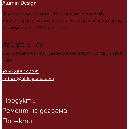
Фирма Алумин Дизайн ЕООД предлага монтаж,
консултиране, гаранционен и след гаранционен сервиз
на алуминиева и PVC дограма
Връзка с нас
Силвър център бул. „Джавахарлал Неру“ 28 гр. София,
1324
+359 893 447 231
office@aldograma.com
Продукти
Ремонт на дограма
Проекти