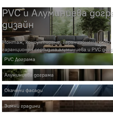
PVC и Алуминиева догр
дизайн
Монтаж, консултиране, гаранционен и след
Надолу
гаранционен сервиз на алуминиева и PVC дог
PVC Дограма
Алуминиева дограма
Окачени фасади
Зимни градини