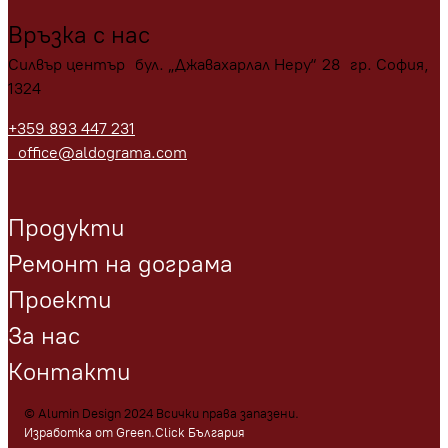
Връзка с нас
Силвър център бул. „Джавахарлал Неру“ 28 гр. София,
1324
+359 893 447 231
office@aldograma.com
Продукти
Ремонт на дограма
Проекти
За нас
Контакти
© Alumin Design 2024 Всички права запазени.
Изработка от Green.Click България