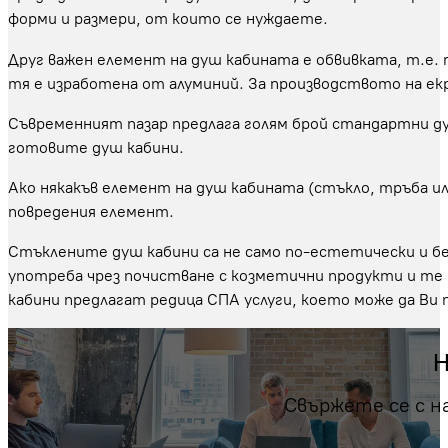
форми и размери, от които се нуждаете.
Друг важен елемент на душ кабината е обвивката, т.е. 
тя е изработена от алуминий. За производството на екр
Съвременният пазар предлага голям брой стандартни ду
готовите душ кабини.
Ако някакъв елемент на душ кабината (стъкло, тръба ил
повредения елемент.
Стъклените душ кабини са не само по-естетически и бе
употреба чрез почистване с козметични продукти и те
кабини предлагат редица СПА услуги, което може да Ви 
Н
Свържете се с н