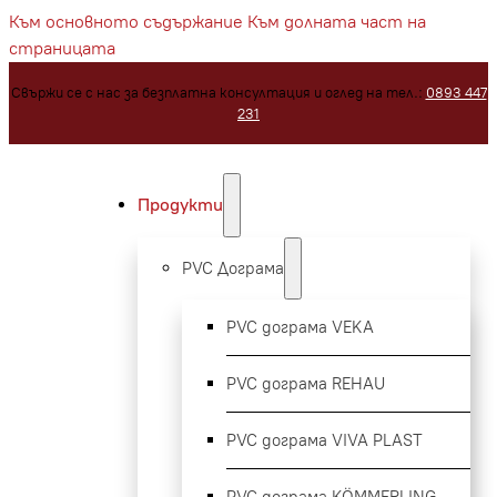
Към основното съдържание
Към долната част на
страницата
Свържи се с нас за безплатна консултация и оглед на тел.:
0893 447
231
Продукти
PVC Дограма
PVC дограма VEKA
PVC дограма REHAU
PVC дограма VIVA PLAST
PVC дограма KÖMMERLING