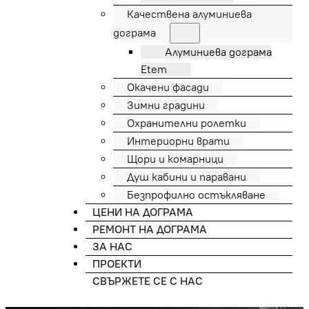
Качествена алуминиева
дограма
Алуминиева дограма
Etem
Окачени фасади
Зимни градини
Охранителни ролетки
Интериорни врати
Щори и комарници
Душ кабини и паравани
Безпрофилно остъкляване
ЦЕНИ НА ДОГРАМА
РЕМОНТ НА ДОГРАМА
ЗА НАС
ПРОЕКТИ
СВЪРЖЕТЕ СЕ С НАС