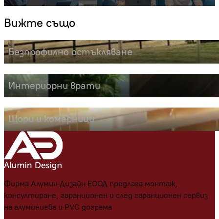
Вижте също
Безпрофилно остъкляване
Интериорни врати
Щори и комарници
Фирма Алумин Дизайн ЕООД предлага монтаж,
консултиране, гаранционен и след гаранционен сервиз
на алуминиева и PVC дограма