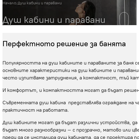
Начало
Душ кабини и паравани
/
Душ кабини и паравани
Надолу
Перфектното решение за банята
Популярността на душ кабините и параваните за баня с
основните характеристики на душ кабините и параван
често изпитваме затруднения, а компактност, тъй като
И комфортът, и компактността могат да бъдат решени
Съвременната душ кабина представлява ограждане на ч
практичност на работата.
Душ кабините могат да бъдат различни устройства, да 
бъдат много разнообразни – с прозрачно, матово или цв
преди да се инсталира душ кабината, да се проектира по